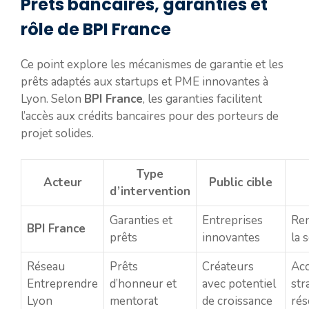
Prêts bancaires, garanties et
rôle de BPI France
Ce point explore les mécanismes de garantie et les
prêts adaptés aux startups et PME innovantes à
Lyon. Selon
BPI France
, les garanties facilitent
l’accès aux crédits bancaires pour des porteurs de
projet solides.
Type
Acteur
Public cible
d’intervention
Garanties et
Entreprises
Re
BPI France
prêts
innovantes
la 
Réseau
Prêts
Créateurs
Ac
Entreprendre
d’honneur et
avec potentiel
str
Lyon
mentorat
de croissance
rés