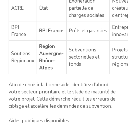
Exonération
Nouve
ACRE
État
partielle de
créateu
charges sociales
d’entre
BPI
Entrepr
BPI France
Prêts et garanties
France
innova
Région
Subventions
Projets
Soutiens
Auvergne-
sectorielles et
structu
Régionaux
Rhône-
fonds
région
Alpes
Afin de choisir la bonne aide, identifiez d’abord
votre secteur prioritaire et le stade de maturité de
votre projet. Cette démarche réduit les erreurs de
ciblage et accélère les demandes de subvention.
Aides publiques disponibles :