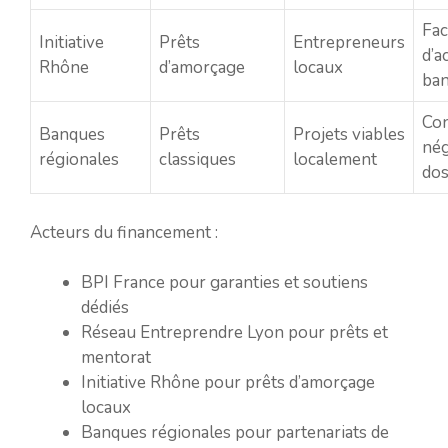
Fac
Initiative
Prêts
Entrepreneurs
d’a
Rhône
d’amorçage
locaux
ba
Con
Banques
Prêts
Projets viables
nég
régionales
classiques
localement
dos
Acteurs du financement :
BPI France pour garanties et soutiens
dédiés
Réseau Entreprendre Lyon pour prêts et
mentorat
Initiative Rhône pour prêts d’amorçage
locaux
Banques régionales pour partenariats de