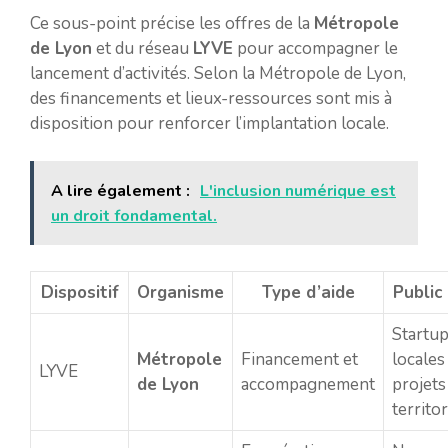
Ce sous-point précise les offres de la
Métropole
de Lyon
et du réseau
LYVE
pour accompagner le
lancement d’activités. Selon la Métropole de Lyon,
des financements et lieux-ressources sont mis à
disposition pour renforcer l’implantation locale.
A lire également :
L'inclusion numérique est
un droit fondamental.
Dispositif
Organisme
Type d’aide
Public 
Startu
Métropole
Financement et
locales
LYVE
de Lyon
accompagnement
projets
territo