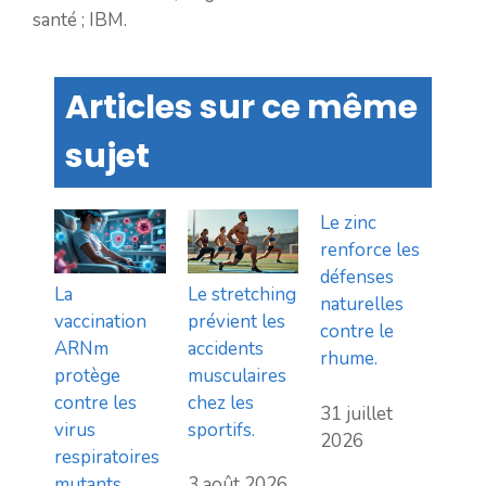
santé ; IBM.
Articles sur ce même
sujet
Le zinc
renforce les
défenses
La
Le stretching
naturelles
vaccination
prévient les
contre le
ARNm
accidents
rhume.
protège
musculaires
contre les
chez les
31 juillet
virus
sportifs.
2026
respiratoires
mutants.
3 août 2026