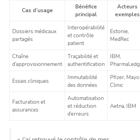
Bénéfice
Acteurs
Cas d’usage
principal
exemples
Interopérabilité
Dossiers médicaux
Estonie,
et contrôle
partagés
MedRec
patient
Chaîne
Traçabilité et
IBM,
d’approvisionnement
authentification
PharmaLedg
Immutabilité
Pfizer, Mayo
Essais cliniques
des données
Clinic
Automatisation
Facturation et
et réduction
Aetna, IBM
assurances
d’erreurs
« J’ai retrouvé le contrôle de mes