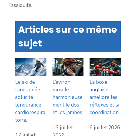
l’assiduité.
Articles sur ce même
sujet
Le ski de
L’aviron
La boxe
randonnée
muscle
anglaise
sollicite
harmonieuse
améliore les
l’endurance
ment le dos
réflexes et la
cardiorespira
et les jambes.
coordination.
toire.
13 juillet
6 juillet 2026
17 juillet
2026