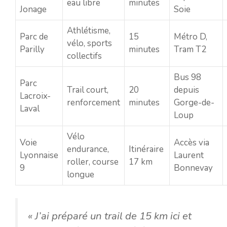
eau libre
minutes
Jonage
Soie
Athlétisme,
Parc de
15
Métro D,
vélo, sports
Parilly
minutes
Tram T2
collectifs
Bus 98
Parc
Trail court,
20
depuis
Lacroix-
renforcement
minutes
Gorge-de-
Laval
Loup
Vélo
Voie
Accès via
endurance,
Itinéraire
Lyonnaise
Laurent
roller, course
17 km
9
Bonnevay
longue
« J’ai préparé un trail de 15 km ici et