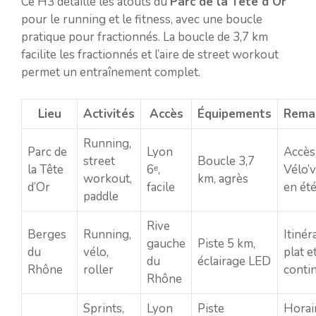
Ce H3 détaille les atouts du
Parc de la Tête d’Or
pour le running et le fitness, avec une boucle
pratique pour fractionnés. La boucle de 3,7 km
facilite les fractionnés et l’aire de street workout
permet un entraînement complet.
Lieu
Activités
Accès
Équipements
Rema
Running,
Parc de
Lyon
Accès
street
Boucle 3,7
la Tête
6ᵉ,
Vélo’v
workout,
km, agrès
d’Or
facile
en ét
paddle
Rive
Berges
Running,
Itinér
gauche
Piste 5 km,
du
vélo,
plat e
du
éclairage LED
Rhône
roller
conti
Rhône
Sprints,
Lyon
Piste
Horai