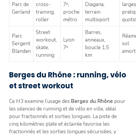
Parc de
cross-
7ᵉ,
Diagana,
larges
Gerland
training,
proche
terrain
prati
roller
métro
multisport
quoti
Street
Barres,
Parc
Réamé
workout,
Lyon
anneaux,
Sergent
sol
skate,
7ᵉ
boucle 1,5
Blandan
amort
running
km
Berges du Rhône : running, vélo
et street workout
Ce H3 examine l’usage des
Berges du Rhône
pour
les séances de running et de vélo en ville, idéal
pour fractionnés et sorties longues. La piste de
cinq kilomètres plate et éclairée favorise les
fractionnés et les sorties longues sécurisées, y