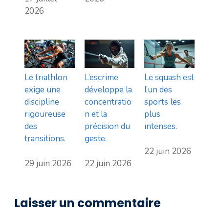
2026
Le triathlon
L’escrime
Le squash est
exige une
développe la
l’un des
discipline
concentratio
sports les
rigoureuse
n et la
plus
des
précision du
intenses.
transitions.
geste.
22 juin 2026
29 juin 2026
22 juin 2026
Laisser un commentaire