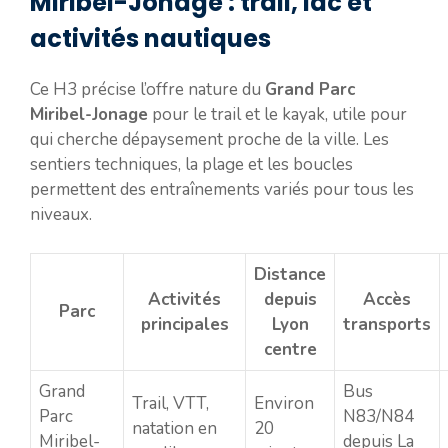
Miribel-Jonage : trail, lac et
activités nautiques
Ce H3 précise l’offre nature du
Grand Parc
Miribel-Jonage
pour le trail et le kayak, utile pour
qui cherche dépaysement proche de la ville. Les
sentiers techniques, la plage et les boucles
permettent des entraînements variés pour tous les
niveaux.
Distance
Activités
depuis
Accès
Parc
principales
Lyon
transports
centre
Grand
Bus
Trail, VTT,
Environ
Parc
N83/N84
natation en
20
Miribel-
depuis La