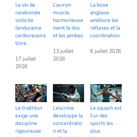
Le ski de
L’aviron
La boxe
randonnée
muscle
anglaise
sollicite
harmonieuse
améliore les
l’endurance
ment le dos
réflexes et la
cardiorespira
et les jambes.
coordination.
toire.
13 juillet
6 juillet 2026
17 juillet
2026
2026
Le triathlon
L’escrime
Le squash est
exige une
développe la
l’un des
discipline
concentratio
sports les
rigoureuse
n et la
plus