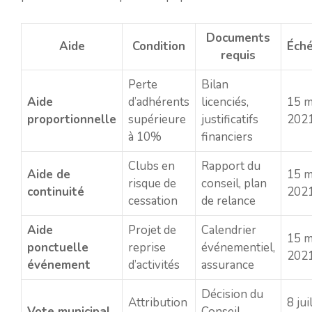
Documents
Aide
Condition
Éch
requis
Perte
Bilan
Aide
d’adhérents
licenciés,
15 m
proportionnelle
supérieure
justificatifs
202
à 10%
financiers
Clubs en
Rapport du
Aide de
15 m
risque de
conseil, plan
continuité
202
cessation
de relance
Aide
Projet de
Calendrier
15 m
ponctuelle
reprise
événementiel,
202
événement
d’activités
assurance
Décision du
Attribution
8 jui
Vote municipal
Conseil