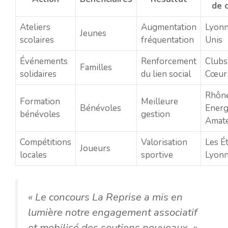
de 
Ateliers
Augmentation
Lyonn
Jeunes
scolaires
fréquentation
Unis
Événements
Renforcement
Clubs
Familles
solidaires
du lien social
Cœur
Rhôn
Formation
Meilleure
Bénévoles
Energ
bénévoles
gestion
Amat
Compétitions
Valorisation
Les Ét
Joueurs
locales
sportive
Lyonn
« Le concours La Reprise a mis en
lumière notre engagement associatif
et mobilisé des soutiens nouveaux. »