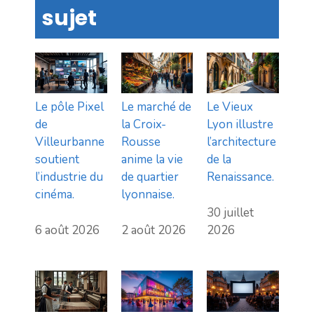
sujet
Le pôle Pixel
Le marché de
Le Vieux
de
la Croix-
Lyon illustre
Villeurbanne
Rousse
l’architecture
soutient
anime la vie
de la
l’industrie du
de quartier
Renaissance.
cinéma.
lyonnaise.
30 juillet
6 août 2026
2 août 2026
2026